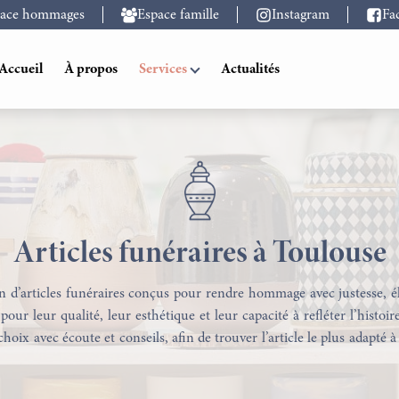
pace hommages
Espace famille
Instagram
Fa
Accueil
À propos
Services
Actualités
Articles funéraires à Toulouse
 d’articles funéraires conçus pour rendre hommage avec justesse, élé
our leur qualité, leur esthétique et leur capacité à refléter l’histo
x avec écoute et conseils, afin de trouver l’article le plus adapté à
Transport Funéraire à Toulouse
Marbrerie Funéraire