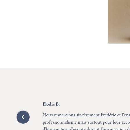
Naël
cèrement Frédéric et l'ensemble de son équipe pour leur
ais surtout pour leur accompagnement empli
te durant l'organisation des obsèques de n
[...]