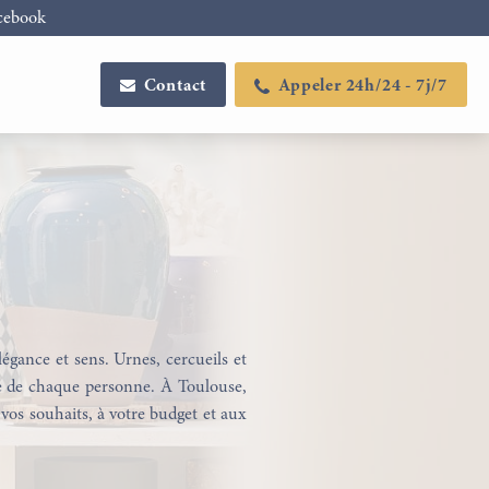
cebook
Contact
Appeler 24h/24 - 7j/7
gance et sens. Urnes, cercueils et
ire de chaque personne. À Toulouse,
 vos souhaits, à votre budget et aux
Configurateur de plaques
Articles funéraires
funéraires