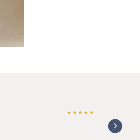
Charles M.
Nous remercions sincèrement Frédéric pour son accompag
sans faille , dans l’organisation des obsèques de notre mam
professionnel, rempli d’empathie et d’humanité . Apr
[...]