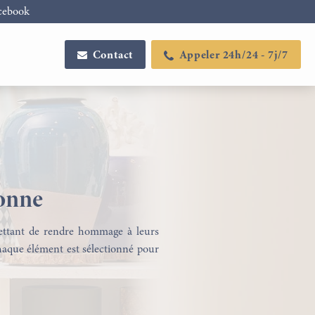
cebook
Contact
Appeler 24h/24 - 7j/7
ronne
mettant de rendre hommage à leurs
 chaque élément est sélectionné pour
Configurateur de plaques
Articles funéraires
funéraires