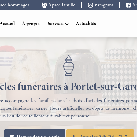
pace hommages
Espace famille
Instagram
Fa
Accueil
À propos
Services
Actualités
cles funéraires à Portet-sur-Ga
ve accompagne les familles dans le choix d’articles funéraires per
laques funéraires, urnes, fleurs artificielles ou objets de mémoire :
ir un lieu de recueillement durable et personnel.
Transport Funéraire à Toulouse
Marbrerie Funéraire