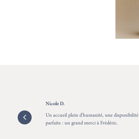
Nicole D.
p aidé, ainsi
Un accueil plein d'humanité, une disponibilité 
récieuse à bien
parfaite : un grand merci à Frédéric.