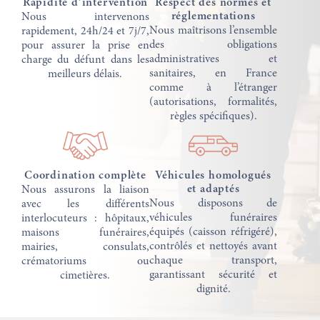
Rapidité d’intervention
Respect des normes et
réglementations
Nous intervenons
Nous maîtrisons l’ensemble
rapidement, 24h/24 et 7j/7,
des obligations
pour assurer la prise en
administratives et
charge du défunt dans les
sanitaires, en France
meilleurs délais.
comme à l’étranger
(autorisations, formalités,
règles spécifiques).
Coordination complète
Véhicules homologués
et adaptés
Nous assurons la liaison
Nous disposons de
avec les différents
véhicules funéraires
interlocuteurs : hôpitaux,
équipés (caisson réfrigéré),
maisons funéraires,
contrôlés et nettoyés avant
mairies, consulats,
chaque transport,
crématoriums ou
garantissant sécurité et
cimetières.
dignité.