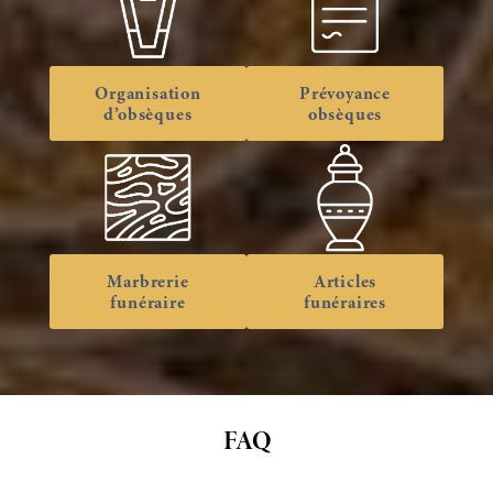
Organisation
Prévoyance
d’obsèques
obsèques
Marbrerie
Articles
funéraire
funéraires
FAQ