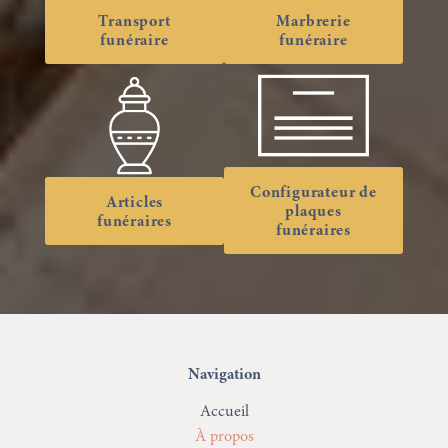
Transport
Marbrerie
funéraire
funéraire
Configurateur de
Articles
plaques
funéraires
funéraires
Navigation
Accueil
À propos