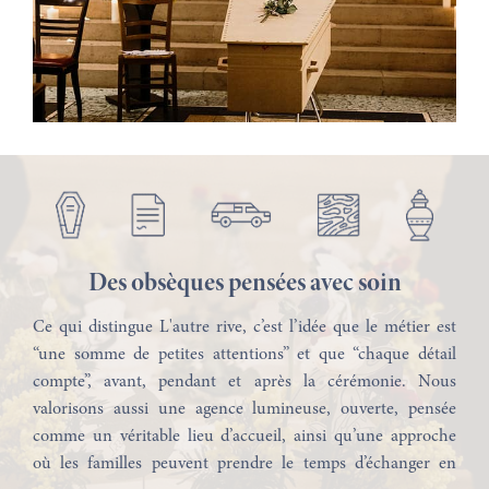
l’intervention rapide, la prise en charge complète des
démarches et la personnalisation de la cérémonie.
Chez L'autre rive Toulouse, nous ne cherchons pas à faire
rentrer les familles dans un cadre préétabli. Nous
cherchons au contraire la solution la plus appropriée, la
plus respectueuse et la plus apaisante, qu’il s’agisse d’une
cérémonie simple, d’un hommage plus contemporain,
d’une célébration religieuse, civile ou plus intime.
Des obsèques pensées avec soin
Ce qui distingue L'autre rive, c’est l’idée que le métier est
“une somme de petites attentions” et que “chaque détail
compte”, avant, pendant et après la cérémonie. Nous
valorisons aussi une agence lumineuse, ouverte, pensée
comme un véritable lieu d’accueil, ainsi qu’une approche
où les familles peuvent prendre le temps d’échanger en