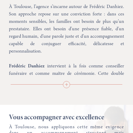
À Toulouse, l’agence s’incarne autour de Frédéric Danhiez.
Son approche repose sur une conviction forte : dans ces
moments sensibles, les familles ont besoin de plus qu’un
prestataire. Elles ont besoin d’une présence fiable, d’un
regard humain, d’une parole juste et d’un accompagnement
capable de conjuguer efficacité, délicatesse et
personnalisation.
Frédéric Danhiez
intervient à la fois comme conseiller
funéraire et comme maître de cérémonie. Cette double
posture change profondément la relation : elle permet
d’assurer une continuité, une cohérence et une qualité
d’accompagnement rare, du premier échange jusqu’au
déroulement de l’hommage.
Vous accompagner avec excellence
“J’ai envie et besoin de rendre service. Je veux mettre les
relations humaines au cœur du funéraire. Quand il s’agit de
À Toulouse, nous appliquons cette même exigence
dans un accompagnement structuré mais
rendre hommage à une vie, aucune cérémonie ne devrait se