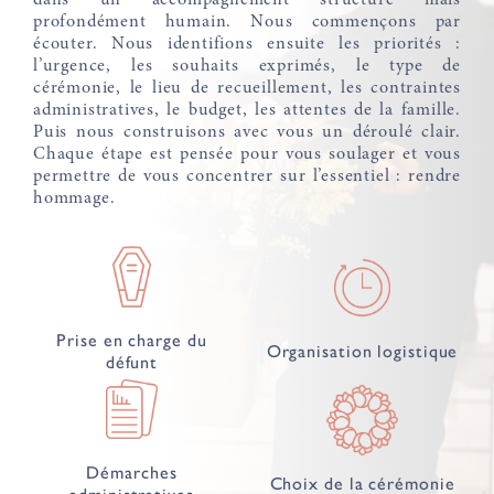
profondément humain. Nous commençons par
ressembler. Ce que l’on propose dans notre agence L'autre
écouter. Nous identifions ensuite les priorités :
rive est unique sur Toulouse.”
l’urgence, les souhaits exprimés, le type de
cérémonie, le lieu de recueillement, les contraintes
administratives, le budget, les attentes de la famille.
Puis nous construisons avec vous un déroulé clair.
Chaque étape est pensée pour vous soulager et vous
permettre de vous concentrer sur l’essentiel : rendre
hommage.
Prise en charge du
Organisation logistique
défunt
Démarches
Choix de la cérémonie