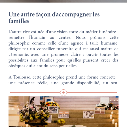
Une autre façon d’accompagner les
familles
L'autre rive est née d’une vision forte du métier funéraire :
remettre l’humain au centre. Nous prônons cette
philosophie comme celle d’une agence à taille humaine,
dirigée par un conseiller funéraire qui est aussi maître de
cérémonie, avec une promesse claire : ouvrir toutes les
possibilités aux familles pour qu’elles puissent créer des
obsèques qui aient du sens pour elles.
À Toulouse, cette philosophie prend une forme concrète :
une présence réelle, une grande disponibilité, un seul
interlocuteur, et un accompagnement qui ne se limite pas à
l’organisation technique des obsèques. Nous prenons le
temps d’écouter l’histoire de la personne disparue, les
attentes de ses proches, les volontés exprimées, la sensibilité
de chacun et le budget disponible, afin de construire un
hommage juste, digne et cohérent. Le site toulousain met
d’ailleurs en avant cette organisation “sur-mesure”,