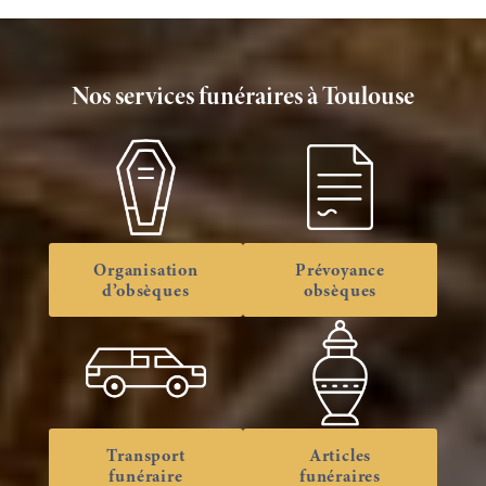
Nos services funéraires à Toulouse
Organisation
Prévoyance
d’obsèques
obsèques
Transport
Articles
funéraire
funéraires