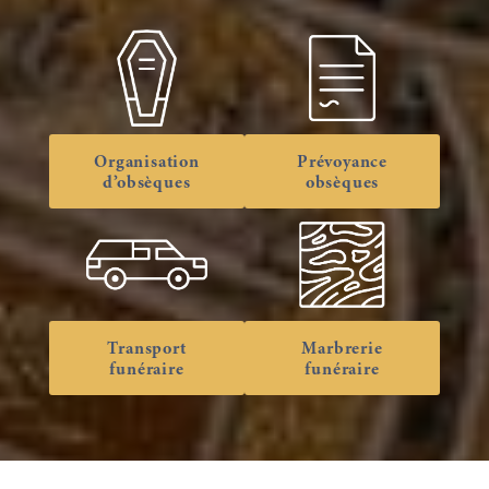
Organisation
Prévoyance
d’obsèques
obsèques
Transport
Marbrerie
funéraire
funéraire