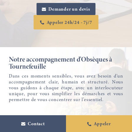
proposer aux familles de Tournefeuille un
Demander un devis
accompagnement humain, des solutions adaptées et un
hommage porteur de sens. Chaque accompagnement est
Appeler 24h/24 - 7j/7
entièrement sur mesure, pensé avec écoute, respect et
bienveillance.
Notre accompagnement d’Obsèques à
Tournefeuille
Dans ces moments sensibles, vous avez besoin d’un
accompagnement clair, humain et structuré. Nous
vous guidons à chaque étape, avec un interlocuteur
unique, pour vous simplifier les démarches et vous
permettre de vous concentrer sur l’essentiel.
Contact
Appeler