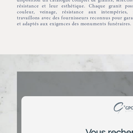
disposition un catalogue complet de granits, sélectio
résistance et leur esthétique. Chaque granit poss
couleur, veinage, résistance aux intempéries, f
travaillons avec des fournisseurs reconnus pour gar
et adaptés aux exigences des monuments funéraires.
Viscount white