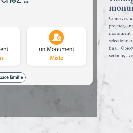
monum
Concevez u
projeter, 
monument f
sélectionner
final. Obje
sérénité, ave