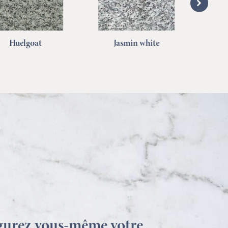
Jasmin white
Steel Grey
gurez vous-même votre