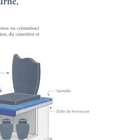
urne,
ation ou crémation)
ion, du cimetière et