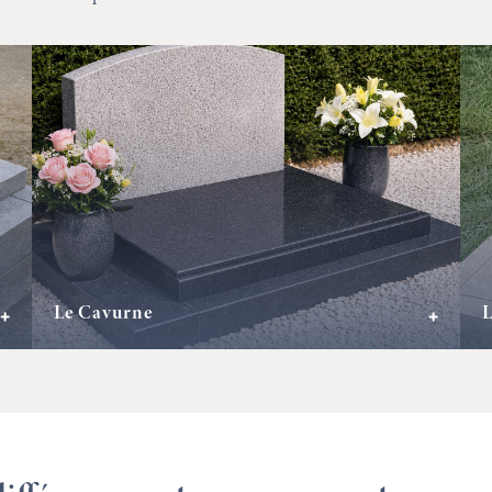
Le Cavurne
L
+
+