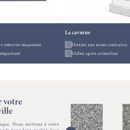
La cavurne
re enterrée maçonnée
Destiné aux urnes cinéraires
important
Utilisé après crémation
r votre
ille
ique. Nous mettons à votre