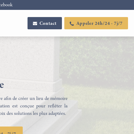
cebook
Contact
Appeler 24h/24 - 7j/7
e
re afin de créer un lieu de mémoire
ation est conçue pour refléter la
ix des solutions les plus adaptées.
Configurateur de plaques
Articles funéraires
funéraires