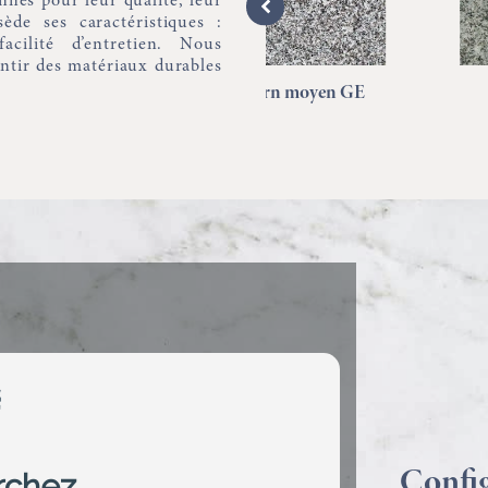
nnés pour leur qualité, leur
ède ses caractéristiques :
acilité d’entretien. Nous
antir des matériaux durables
Tarn moyen GE
Huelgoat
Confi