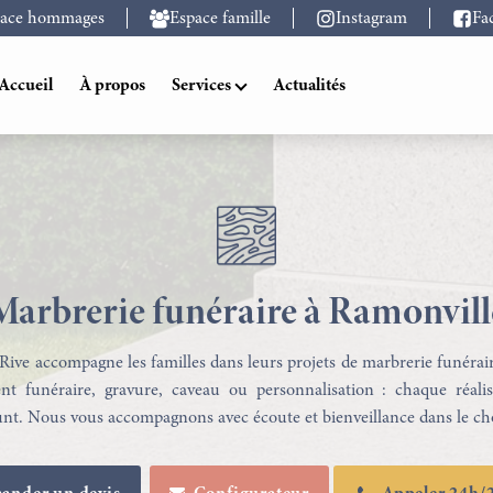
pace hommages
Espace famille
Instagram
Fa
Accueil
À propos
Services
Actualités
Marbrerie funéraire à Ramonvill
ive accompagne les familles dans leurs projets de marbrerie funérai
 funéraire, gravure, caveau ou personnalisation : chaque réalis
funt. Nous vous accompagnons avec écoute et bienveillance dans le cho
Transport Funéraire à Toulouse
Marbrerie Funéraire