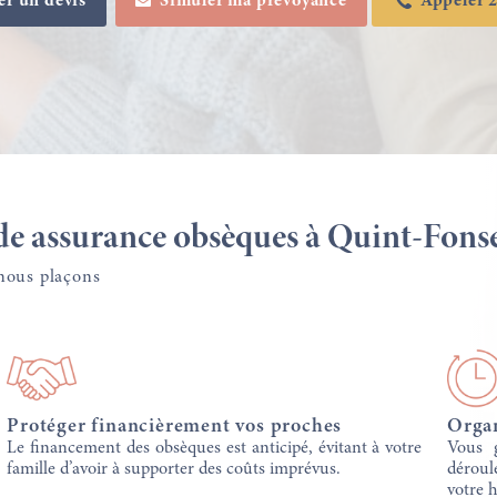
r un devis
Simuler ma prévoyance
Appeler 2
de assurance obsèques à Quint-Fonse
nous plaçons
Protéger financièrement vos proches
Organ
Le financement des obsèques est anticipé, évitant à votre
Vous g
famille d’avoir à supporter des coûts imprévus.
déroul
votre h