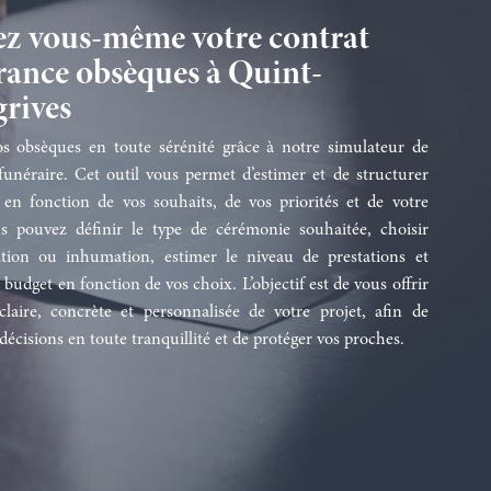
z vous-même votre contrat
rance obsèques à Quint-
rives
os obsèques en toute sérénité grâce à notre simulateur de
unéraire. Cet outil vous permet d’estimer et de structurer
 en fonction de vos souhaits, de vos priorités et de votre
s pouvez définir le type de cérémonie souhaitée, choisir
tion ou inhumation, estimer le niveau de prestations et
 budget en fonction de vos choix. L’objectif est de vous offrir
claire, concrète et personnalisée de votre projet, afin de
décisions en toute tranquillité et de protéger vos proches.