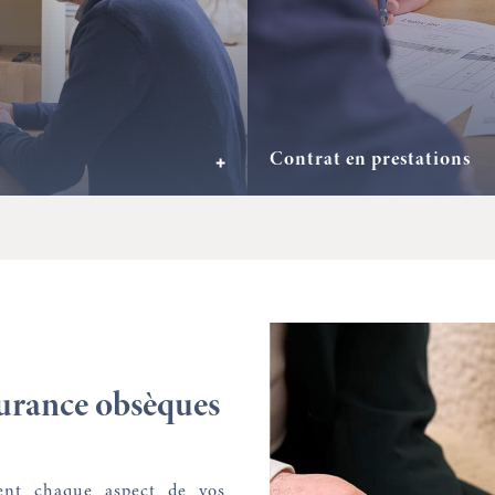
Contrat en prestations
+
surance obsèques
ment chaque aspect de vos