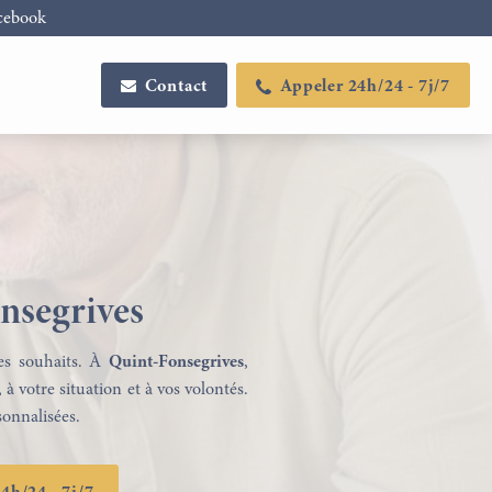
cebook
Contact
Appeler 24h/24 - 7j/7
nsegrives
ses souhaits. À
Quint-Fonsegrives
,
 votre situation et à vos volontés.
sonnalisées.
Configurateur de plaques
Articles funéraires
funéraires