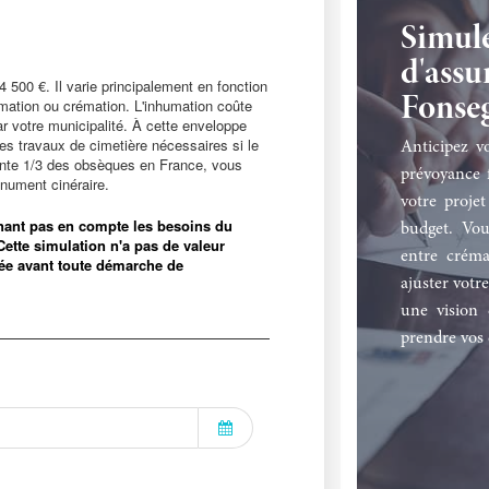
Simule
d'assu
Fonseg
Anticipez v
prévoyance f
votre projet
budget. Vou
entre créma
ajuster votre
une vision 
prendre vos 