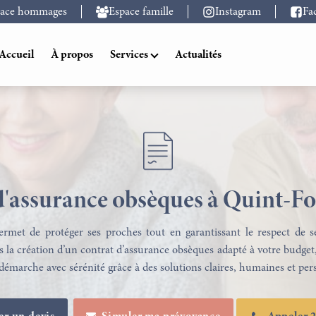
pace hommages
Espace famille
Instagram
Fa
Accueil
À propos
Services
Actualités
d'assurance obsèques à Quint-Fo
ermet de protéger ses proches tout en garantissant le respect de 
la création d’un contrat d’assurance obsèques adapté à votre budget, à
démarche avec sérénité grâce à des solutions claires, humaines et per
Transport Funéraire à Toulouse
Marbrerie Funéraire